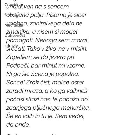
Coaching
uhajal ven na s soncem 
obsijana polja. Pisarna je sicer 
filozofija
udobna, zanimivega dela ne 
Meditacija
zmanjka, a nisem si mogel 
Duhovnost
pomagati. Nekoga sem moral 
zdravje
srečati. Tako v živo, ne v mislih. 
Zapeljem se do jezera pri 
Podpeči, par minut mi vzame. 
Ni ga še. Scena je popolna. 
Sonce! Zrak čist, malce oster 
zaradi mraza, a ko ga vdihneš 
počasi skozi nos, te poboža do 
zadnjega pljučnega mehurčka. 
Še en vdih in tu je. Sem vedel, 
da pride.