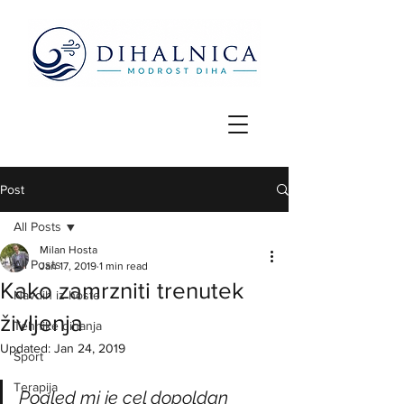
Post
All Posts
Milan Hosta
All Posts
Jan 17, 2019
1 min read
Kako zamrzniti trenutek
Navdih iz hoste
življenja
Tehnike dihanja
Updated:
Jan 24, 2019
Šport
Terapija
Pogled mi je cel dopoldan 