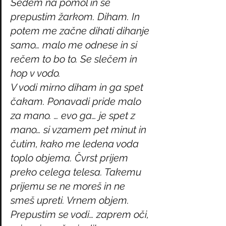
Sedem na pomol in se 
prepustim žarkom. Diham. In 
potem me začne dihati dihanje 
samo… malo me odnese in si 
rečem to bo to. Se slečem in 
hop v vodo. 
V vodi mirno diham in ga spet 
čakam. Ponavadi pride malo 
za mano. … evo ga… je spet z 
mano… si vzamem pet minut in 
čutim, kako me ledena voda 
toplo objema. Čvrst prijem 
preko celega telesa. Takemu 
prijemu se ne moreš in ne 
smeš upreti. Vrnem objem. 
Prepustim se vodi… zaprem oči, 