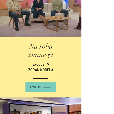
Na robu
znanega
Exodus TV
ZORAN KODELA
POGLEJ