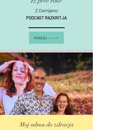
Iz prve roke
Z Damijano
PODCAST RAZKRITJA
POGLEJ
Moj odnos do zdravja