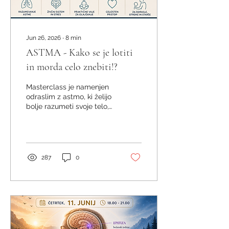
Jun 26, 2026
∙
8
min
ASTMA - Kako se je lotiti
in morda celo znebiti!?
Masterclass je namenjen
odraslim z astmo, ki želijo
bolje razumeti svoje telo,
zmanjšati strah pred
simptomi in pridobiti
konkretna znanja za bolj
kakovostno življenje.
Enako dobrodošli so starši
287
0
otrok z astmo, saj otrok ne
odrašča samo v zraku, ki
ga vdihuje, temveč
predvsem v vzdušju
odnosov, varnosti in
zaupanja. Ko starši bolje
razumejo dih, pogosto