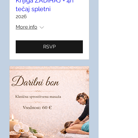
Knjiga ZADIHAJ + 4h
tečaj spletni
2026
More info
RSVP