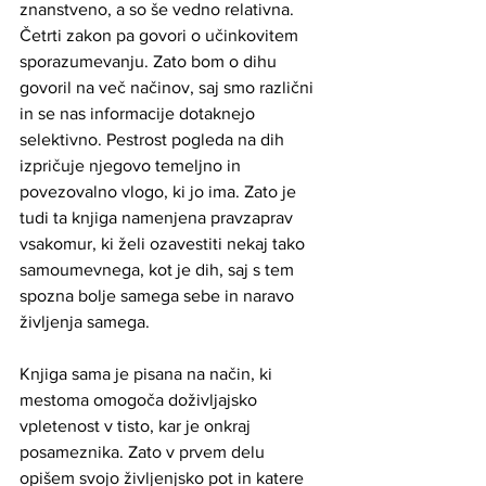
znanstveno, a so še vedno relativna. 
Četrti zakon pa govori o učinkovitem 
sporazumevanju. Zato bom o dihu 
govoril na več načinov, saj smo različni 
in se nas informacije dotaknejo 
selektivno. Pestrost pogleda na dih 
izpričuje njegovo temeljno in 
povezovalno vlogo, ki jo ima. Zato je 
tudi ta knjiga namenjena pravzaprav 
vsakomur, ki želi ozavestiti nekaj tako 
samoumevnega, kot je dih, saj s tem 
spozna bolje samega sebe in naravo 
življenja samega.
Knjiga sama je pisana na način, ki 
mestoma omogoča doživljajsko 
vpletenost v tisto, kar je onkraj 
posameznika. Zato v prvem delu 
opišem svojo življenjsko pot in katere 