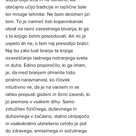
običajno učijo tradicije in različne šole 
ter mnoge tehnike. Ne bom skromen pri 
tem. To je namreč tisti kopernikanski 
obrat na ravni zavestnega bivanja, ki ga 
s to knjigo želim posredovati. Ali mi je 
uspelo ali ne, o tem naj presodijo bralci. 
Naj bo zato tudi branje te knjige 
ozaveščanje lastnega notranjega sveta 
in duha. Edino priporočilo, ki ga imam, 
je, da med branjem ohranite tisto 
pristno naravnanost, ko človek 
intuitivno ve, da je na varnem in se 
lahko prepusti globini in širini zavesti, ki 
jo premore v vsakem dihu. Samo 
združitev fizičnega, duševnega in 
duhovnega v začasno, stalno utripajočo 
in vsakokratno utelešeno celoto je pot 
do zdravega, smiselnega in sočutnega 