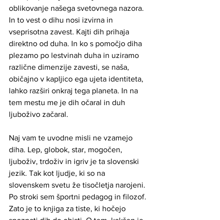
oblikovanje našega svetovnega nazora. 
In to vest o dihu nosi izvirna in 
vseprisotna zavest. Kajti dih prihaja 
direktno od duha. In ko s pomočjo diha 
plezamo po lestvinah duha in uziramo 
različne dimenzije zavesti, se naša, 
običajno v kapljico ega ujeta identiteta, 
lahko razširi onkraj tega planeta. In na 
tem mestu me je dih očaral in duh 
ljuboživo začaral.
Naj vam te uvodne misli ne vzamejo 
diha. Lep, globok, star, mogočen, 
ljuboživ, trdoživ in igriv je ta slovenski 
jezik. Tak kot ljudje, ki so na 
slovenskem svetu že tisočletja narojeni. 
Po stroki sem športni pedagog in filozof. 
Zato je to knjiga za tiste, ki hočejo 