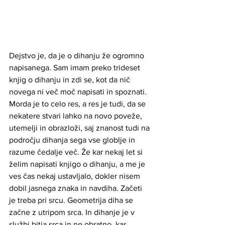
Dejstvo je, da je o dihanju že ogromno 
napisanega. Sam imam preko trideset 
knjig o dihanju in zdi se, kot da nič 
novega ni več moč napisati in spoznati. 
Morda je to celo res, a res je tudi, da se 
nekatere stvari lahko na novo poveže, 
utemelji in obrazloži, saj znanost tudi na 
področju dihanja sega vse globlje in 
razume čedalje več. Že kar nekaj let si 
želim napisati knjigo o dihanju, a me je 
ves čas nekaj ustavljalo, dokler nisem 
dobil jasnega znaka in navdiha. Začeti 
je treba pri srcu. Geometrija diha se 
začne z utripom srca. In dihanje je v 
službi bitja srca in ne obratno, kar 