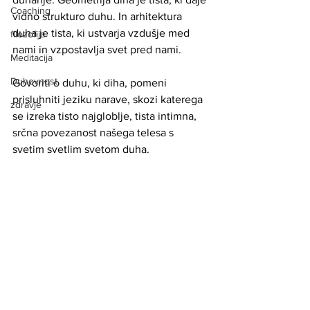
Coaching
vidno strukturo duhu. In arhitektura 
duha je tista, ki ustvarja vzdušje med 
filozofija
nami in vzpostavlja svet pred nami.
Meditacija
Duhovnost
Govoriti o duhu, ki diha, pomeni 
prisluhniti jeziku narave, skozi katerega 
zdravje
se izreka tisto najgloblje, tista intimna, 
srčna povezanost našega telesa s 
svetim svetlim svetom duha.