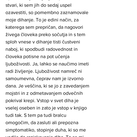
stvari, ki sem jih do sedaj uspel 
ozavestiti, so pomembno zaznamovale 
moje dihanje. To je edini način, za 
katerega sem prepričan, da nagovori 
živega človeka preko sočutja in s tem 
sploh vnese v dihanje tisti čustveni 
naboj, ki spodbudi radovednost in 
človeka potisne na pot učenja 
ljuboživosti. Ja, lahko se naučimo imeti 
radi življenje. Ljuboživost namreč ni 
samoumevna, čeprav nam je izvorno 
dana. Je veščina, ki se jo z zavedanjem 
mojstri in z odmetavanjem odvečnih 
pokrival krepi. Vstop v svet diha je 
vselej oseben in zato je vstop v knjigo 
tudi tak. S tem pa tudi bralcu 
omogočim, da zasluti ali prepozna 
simptomatiko, stopinje duha, ki so me 