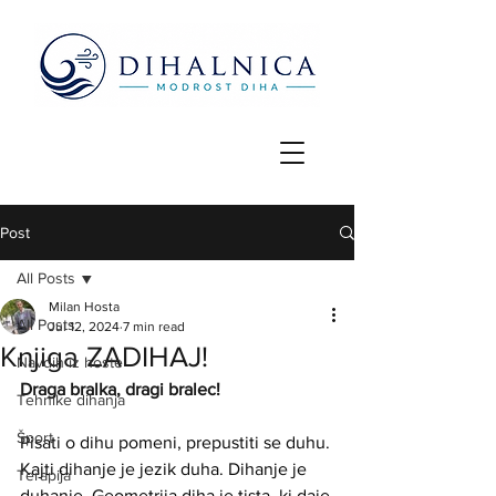
Post
All Posts
Milan Hosta
All Posts
Jul 12, 2024
7 min read
Knjiga ZADIHAJ!
Navdih iz hoste
Draga bralka, dragi bralec!
Tehnike dihanja
Šport
Pisati o dihu pomeni, prepustiti se duhu. 
Kajti dihanje je jezik duha. Dihanje je 
Terapija
duhanje. Geometrija diha je tista, ki daje 