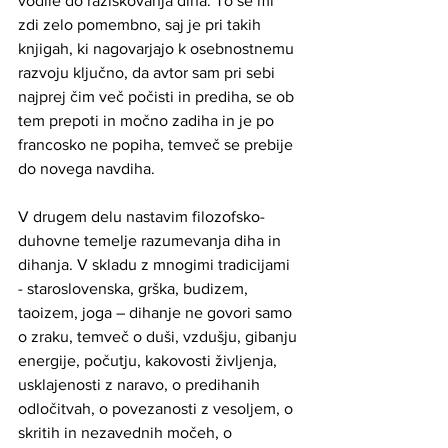
vodile do raziskovanja diha. To se mi 
zdi zelo pomembno, saj je pri takih 
knjigah, ki nagovarjajo k osebnostnemu 
razvoju ključno, da avtor sam pri sebi 
najprej čim več počisti in prediha, se ob 
tem prepoti in močno zadiha in je po 
francosko ne popiha, temveč se prebije 
do novega navdiha.  
V drugem delu nastavim filozofsko-
duhovne temelje razumevanja diha in 
dihanja. V skladu z mnogimi tradicijami 
- staroslovenska, grška, budizem, 
taoizem, joga – dihanje ne govori samo 
o zraku, temveč o duši, vzdušju, gibanju 
energije, počutju, kakovosti življenja, 
usklajenosti z naravo, o predihanih 
odločitvah, o povezanosti z vesoljem, o 
skritih in nezavednih močeh, o 