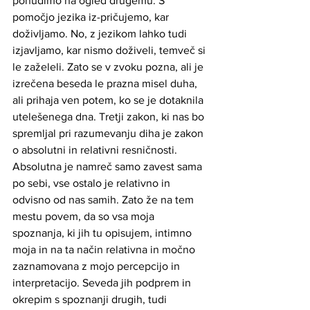
ponudimo na ogled drugemu. S 
pomočjo jezika iz-pričujemo, kar 
doživljamo. No, z jezikom lahko tudi 
izjavljamo, kar nismo doživeli, temveč si 
le zaželeli. Zato se v zvoku pozna, ali je 
izrečena beseda le prazna misel duha, 
ali prihaja ven potem, ko se je dotaknila 
utelešenega dna. Tretji zakon, ki nas bo 
spremljal pri razumevanju diha je zakon 
o absolutni in relativni resničnosti. 
Absolutna je namreč samo zavest sama 
po sebi, vse ostalo je relativno in 
odvisno od nas samih. Zato že na tem 
mestu povem, da so vsa moja 
spoznanja, ki jih tu opisujem, intimno 
moja in na ta način relativna in močno 
zaznamovana z mojo percepcijo in 
interpretacijo. Seveda jih podprem in 
okrepim s spoznanji drugih, tudi 