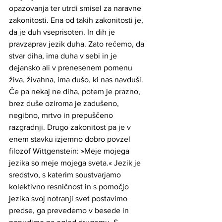
opazovanja ter utrdi smisel za naravne 
zakonitosti. Ena od takih zakonitosti je, 
da je duh vseprisoten. In dih je 
pravzaprav jezik duha. Zato rečemo, da 
stvar diha, ima duha v sebi in je 
dejansko ali v prenesenem pomenu 
živa, živahna, ima dušo, ki nas navduši. 
Če pa nekaj ne diha, potem je prazno, 
brez duše oziroma je zadušeno, 
negibno, mrtvo in prepuščeno 
razgradnji. Drugo zakonitost pa je v 
enem stavku izjemno dobro povzel 
filozof Wittgenstein: »Meje mojega 
jezika so meje mojega sveta.« Jezik je 
sredstvo, s katerim soustvarjamo 
kolektivno resničnost in s pomočjo 
jezika svoj notranji svet postavimo 
predse, ga prevedemo v besede in 