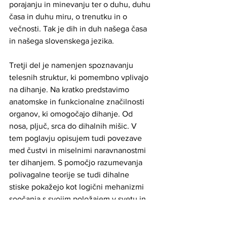
porajanju in minevanju ter o duhu, duhu 
časa in duhu miru, o trenutku in o 
večnosti. Tak je dih in duh našega časa 
in našega slovenskega jezika.
Tretji del je namenjen spoznavanju 
telesnih struktur, ki pomembno vplivajo 
na dihanje. Na kratko predstavimo 
anatomske in funkcionalne značilnosti 
organov, ki omogočajo dihanje. Od 
nosa, pljuč, srca do dihalnih mišic. V 
tem poglavju opisujem tudi povezave 
med čustvi in miselnimi naravnanostmi 
ter dihanjem. S pomočjo razumevanja 
polivagalne teorije se tudi dihalne 
stiske pokažejo kot logični mehanizmi 
soočanja s svojim položajem v svetu in 
ne več kot travmatična psiho-patološka 
stanja,  vredna obsojanja ali 