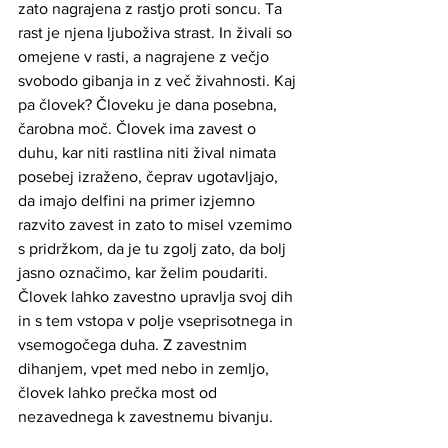
zato nagrajena z rastjo proti soncu. Ta 
rast je njena ljuboživa strast. In živali so 
omejene v rasti, a nagrajene z večjo 
svobodo gibanja in z več živahnosti. Kaj 
pa človek? Človeku je dana posebna, 
čarobna moč. Človek ima zavest o 
duhu, kar niti rastlina niti žival nimata 
posebej izraženo, čeprav ugotavljajo, 
da imajo delfini na primer izjemno 
razvito zavest in zato to misel vzemimo 
s pridržkom, da je tu zgolj zato, da bolj 
jasno označimo, kar želim poudariti. 
Človek lahko zavestno upravlja svoj dih 
in s tem vstopa v polje vseprisotnega in 
vsemogočega duha. Z zavestnim 
dihanjem, vpet med nebo in zemljo, 
človek lahko prečka most od 
nezavednega k zavestnemu bivanju.