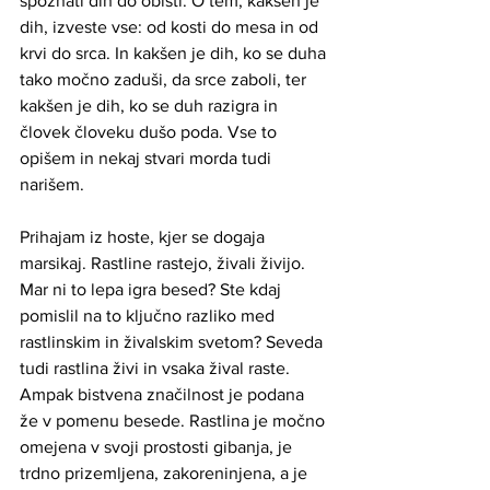
spoznati dih do obisti. O tem, kakšen je 
dih, izveste vse: od kosti do mesa in od 
krvi do srca. In kakšen je dih, ko se duha 
tako močno zaduši, da srce zaboli, ter 
kakšen je dih, ko se duh razigra in 
človek človeku dušo poda. Vse to 
opišem in nekaj stvari morda tudi 
narišem.
Prihajam iz hoste, kjer se dogaja 
marsikaj. Rastline rastejo, živali živijo. 
Mar ni to lepa igra besed? Ste kdaj 
pomislil na to ključno razliko med 
rastlinskim in živalskim svetom? Seveda 
tudi rastlina živi in vsaka žival raste. 
Ampak bistvena značilnost je podana 
že v pomenu besede. Rastlina je močno 
omejena v svoji prostosti gibanja, je 
trdno prizemljena, zakoreninjena, a je 