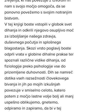
življenja, ki nas povezuje z izvorom in 
nam s svojo močjo omogoča, da se 
ponovno povežemo s svojim notranjim 
bistvom.
V tej knjigi boste vstopili v globok svet 
dihanja in odkrili njegovo osupljivo moč 
za izboljšanje našega zdravja, 
duševnega počutja in splošnega 
blagostanja. Skozi vrsto poglavij boste 
odprli vrata v globine dihalne prakse ter 
spoznali različne vidike dihanja, od 
fiziologije preko psihologije vse do 
prizemljene duhovnosti. Dih se namreč 
dotika vseh razsežnosti človekovega 
bivanja in jih po mojih izkušnjah 
povezuje v smiselno celoto, katero 
potem z močjo lastne volje bolj ali manj 
uspešno oblikujemo, gnetemo, 
odpiramo in zapiramo, da bi v tej 