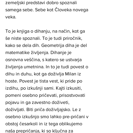
zemeljski predstavi dobro spoznali 
samega sebe. Sebe kot Človeka novega 
veka.   
To je knjiga o dihanju, na način, kot ga 
še niste spoznali. To je tudi priročnik, 
kako se dela dih. Geometrija diha je del 
matematike življenja. Dihanje je 
osnovna veščina, s katero se ustvarja 
življenja umetnina. In to je tudi povest o 
dihu in duhu, kot ga doživlja Milan iz 
hoste. Povest je tista vest, ki pride po 
izdihu, po izkušnji sami. Kajti izkusiti, 
pomeni osebno pričevati, prisostvovati 
pojavu in ga zavestno doživeti, 
doživljati. Biti priča doživljajsko. Le z 
osebno izkušnjo smo lahko pre-pričani v 
obstoj česarkoli in iz tega oblikujemo 
naša prepričanja, ki so ključna za 