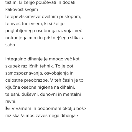
tistim, ki želijo poučevati in dodati 
kakovost svojim 
terapevtskim/svetovalnim pristopom, 
temveč tudi vsem, ki si želijo 
poglobljenega osebnega razvoja, več 
notranjega miru in pristnejšega stika s 
sabo.
Integralno dihanje je mnogo več kot 
skupek različnih tehnik. To je pot 
samospoznavanja, osvobajanja in 
celostne preobrazbe. V teh časih je to 
ključna osebna higiena na dihalni, 
telesni, duševni, duhovni in mentalni 
ravni.
🌬️ V varnem in podpornem okolju boš:• 
raziskal/a moč zavestnega dihanja,• 
okrepil/a stik s telesom, čustvi in 
intuicijo,• pridobil/a vrhunska orodja za 