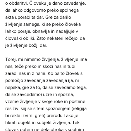
o obdaritvi. 
Človeku je dano zavedanje, 
da lahko odgovorno preko spolnega 
akta uporabi ta dar. Gre za darilo 
življenja samega, ki se preko človeka 
lahko poraja, obnavlja in nadaljuje v 
človeški obliki. Zato nekateri rečejo, da 
je življenje božji dar. 
Torej, mi nimamo življenja, življenje ima 
nas, teče preko in skozi nas in tudi 
zaradi nas in z nami. Ko pa to človek s 
pomočjo zavedanja zavedanja (ja, ni 
napaka, gre za to, da se zavedamo tega, 
da se zavcedamo) uzre in spozna, 
vzame življenje v svoje roke in postane 
res živ, saj se s tem spoznanjem (religija 
bi rekla izvirni greh) prerodi. Tako je 
hkrati objekt in subjekt življenja. Tak 
človek potem ne dela otroka s spolnim 