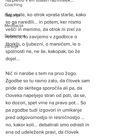
Coaching
Saj veste, ko otrok vpraša starše, kako 
filozofija
so ga naredili... in potem, ker nismo 
Meditacija
vešči in menimo, da otrok ni zrel za 
Duhovnost
resnico, to zavijemo v zgodbice o 
štorklji, o ljubezni, o marsičem, le o 
zdravje
spolnosti ne, ne še, kakopak, bo že 
dojel...  
Nič ni narobe s tem na prvo žogo. 
Zgodbe so tu ravno zato, da človek sam 
pride do skritega sporočila ali pa, da 
človeka napeljejo stran od poti, da se, 
ko dozori, spet vrne na pravo pot... So 
pa zgodbe tudi izgovori in umikanje 
pred odgovornostjo in resničnostjo ... 
no, kakor koli... debatirali smo odrasli in 
ena od udeleženk pravi, da človek 