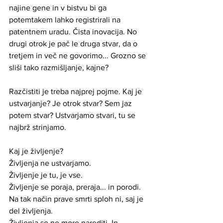
najine gene in v bistvu bi ga 
potemtakem lahko registrirali na 
patentnem uradu. Čista inovacija. No 
drugi otrok je pač le druga stvar, da o 
tretjem in več ne govorimo... Grozno se 
sliši tako razmišljanje, kajne?
Razčistiti je treba najprej pojme. Kaj je 
ustvarjanje? Je otrok stvar? Sem jaz 
potem stvar? Ustvarjamo stvari, tu se 
najbrž strinjamo. 
Kaj je življenje? 
Življenja ne ustvarjamo. 
Življenje je tu, je vse. 
Življenje se poraja, preraja... in porodi. 
Na tak način prave smrti sploh ni, saj je 
del življenja. 
Življenja se ne more narediti. In 