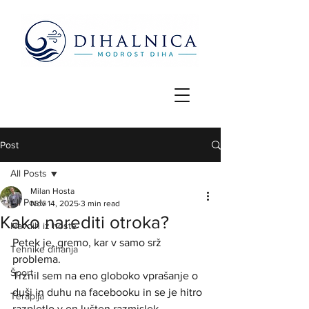
Post
All Posts
Milan Hosta
All Posts
Nov 14, 2025
3 min read
Kako narediti otroka?
Navdih iz hoste
Petek je, gremo, kar v samo srž 
Tehnike dihanja
problema. 
Šport
Trznil sem na eno globoko vprašanje o 
duši in duhu na facebooku in se je hitro 
Terapija
razpletlo v en lušten razmislek...