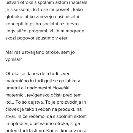
ustvari otroka s spolnim aktom (napisala 
je s seksom). In tu se mi posveti, kako 
globoko lahko zarežejo naši miselni 
koncepti in psiho-socialni oz. nevro-
lingvistični programi, ki jih mimogrede 
skozi pogovor spustimo v eter. 
Mar res ustvarjamo otroke, sem jo 
vprašal?  
Otroka se danes dela tudi izven 
maternično in tudi goji se ga lahko v 
umetni ali nadomestni človeški 
maternici, (ev)gensko očisti pred tem 
itd... To so dejstva. To je proizvodnja in 
človek je tako zveden na produkt, na 
stvar. In če rečemo, da s spolnim aktom 
in oploditvijo ustvarimo otroka, si ga 
potem tudi lastimo. Konec koncev nosi 