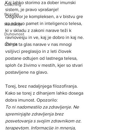
Kaj lahko storimo za dober imunski 
Coaching
sistem, je pravo vprašanje!
filozofija
Odgovor je kompleksen, a v bistvu gre 
za zdravo pamet in inteligenco telesa, 
Meditacija
ki v skladu z zakoni narave teži k 
Duhovnost
ravnovesju in ve, kaj je dobro in kaj ne. 
zdravje
Žal pa ta glas narave v nas mnogi 
vsiljivci preglasijo in z leti človek 
postane odtujen od lastnega telesa, 
sploh če živimo v mestih, kjer so stvari 
postavljene na glavo. 
Torej, brez nadaljnjega filozofiranja. 
Kako se torej z dihanjem lahko dosega 
dobra imunost. Opozorilo: 
To ni nadomestilo za zdravljenje. Ne 
spreminjajte zdravljenja brez 
posvetovanja s svojim zdravnikom oz. 
terapevtom. Informacije in mnenja, 