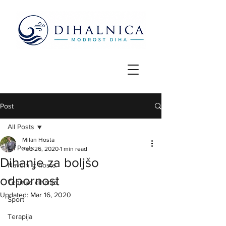
Post
All Posts
Milan Hosta
All Posts
Feb 26, 2020
1 min read
Dihanje za boljšo
Navdih iz hoste
odpornost
Tehnike dihanja
Updated:
Mar 16, 2020
Šport
Terapija