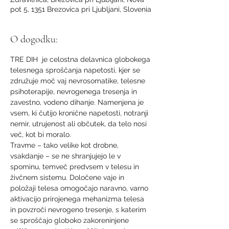
pot 5, 1351 Brezovica pri Ljubljani, Slovenia
O dogodku:
TRE DIH  je celostna delavnica globokega 
telesnega sproščanja napetosti, kjer se 
združuje moč vaj nevrosomatike, telesne 
psihoterapije, nevrogenega tresenja in 
zavestno, vodeno dihanje. Namenjena je 
vsem, ki čutijo kronične napetosti, notranji 
nemir, utrujenost ali občutek, da telo nosi 
več, kot bi moralo.
Travme – tako velike kot drobne, 
vsakdanje – se ne shranjujejo le v 
spominu, temveč predvsem v telesu in 
živčnem sistemu. Določene vaje in 
položaji telesa omogočajo naravno, varno 
aktivacijo prirojenega mehanizma telesa 
in povzroči nevrogeno tresenje, s katerim 
se sproščajo globoko zakoreninjene 