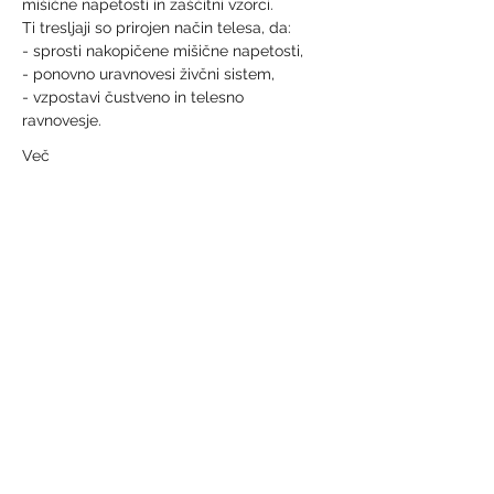
mišične napetosti in zaščitni vzorci. 
Ti tresljaji so prirojen način telesa, da:
- sprosti nakopičene mišične napetosti,
- ponovno uravnovesi živčni sistem,
- vzpostavi čustveno in telesno 
ravnovesje. 
Več
Share This Event
Naročam e-novice in obvestila