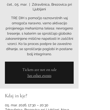
čet., 05. mar.
  |  
Zdravilnica, Brezovica pri
Ljubljani
TRE DIH s pomočjo raznovrstnih vaj
omogoča naravno, varno aktivacijo
prirojenega mehanizma telesa: nevrogeno
tresenje, s katerim se sproščajo globoko
zakoreninjene mišične napetosti in zaščitni
vzorci. Ko ta proces podpre še zavestno
dihanje, se sproščanje poglobi in postane
bolj integrirano.
Tickets are not on sale
See other events
Kdaj in kje?
05. mar. 2026, 17:30 – 20:30
Zdravilnica, Brezovica pri Ljubljani, Nova