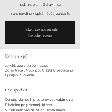
ned., 19. okt.
  |  
Zdravilnica
3 ure navdiha + spletni tečaj za darilo
Tickets are not on sale
See other events
Kdaj in kje?
19. okt. 2025, 09:00 – 12:00
Zdravilnica , Nova pot 5, 1351 Brezovica pri
Ljubljani, Slovenia
O dogodku:
Ob odprtju novih prostorov vas vabimo na 
Dihalnico po promocijski ceni. 
V treh urah vas dr. Milan Hosta nauči 