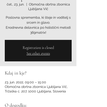
čet., 23. jun.
  |  
Območna obrtna zbornica
Ljubljana Vič
Poslovna sprememba, ki šteje in voditelj s
srcem in glavo.
Enodnevna delavnica po holistični metodi
369matrix!
Registration is closed
See other events
Kdaj in kje?
23. jun. 2022, 09:00 – 15:00
Območna obrtna zbornica Ljubljana Vič,
Tržaška c. 207, 1000 Ljubljana, Slovenia
O dogodku: