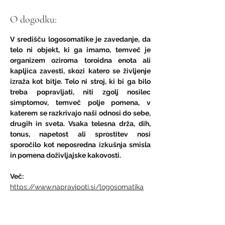
O dogodku:
V središču logosomatike je zavedanje, da 
telo ni objekt, ki ga imamo, temveč je 
organizem oziroma toroidna enota ali 
kapljica zavesti, skozi katero se življenje 
izraža kot bitje. Telo ni stroj, ki bi ga bilo 
treba popravljati, niti zgolj nosilec 
simptomov, temveč polje pomena, v 
katerem se razkrivajo naši odnosi do sebe, 
drugih in sveta. Vsaka telesna drža, dih, 
tonus, napetost ali sprostitev nosi 
sporočilo kot neposredna izkušnja smisla 
in pomena doživljajske kakovosti.
Več: 
https://www.napravipoti.si/logosomatika