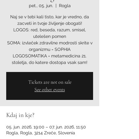
pet., 05. jun.
  |  
Rogla
Naj se v tebi kali tisto, kar je vredno, da
zacveti in tvoje življenje obogati!
LOGOS: red, beseda, razum, smisel,
utelešen pomen
SOMA: izvleček zdravilne modrosti skrite v
organizmu = SOPHIA
LOGOSOMATIKA = metamedicina 21.
stoletja, do katere dostopa vsak sam!
Tickets are not on sale
See other events
Kdaj in kje?
05. jun. 2026, 19:00 – 07. jun. 2026, 11:50
Rogla, Rogla, 3214 Zreče, Slovenia