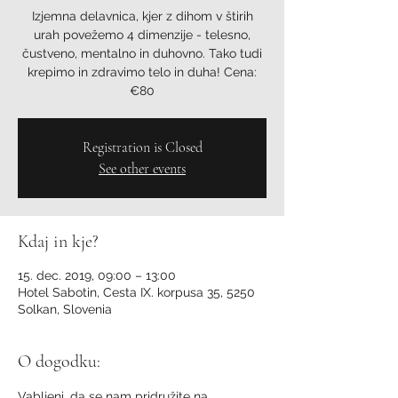
Izjemna delavnica, kjer z dihom v štirih
urah povežemo 4 dimenzije - telesno,
čustveno, mentalno in duhovno. Tako tudi
krepimo in zdravimo telo in duha! Cena:
€80
Registration is Closed
See other events
Kdaj in kje?
15. dec. 2019, 09:00 – 13:00
Hotel Sabotin, Cesta IX. korpusa 35, 5250
Solkan, Slovenia
O dogodku:
Vabljeni, da se nam pridružite na 