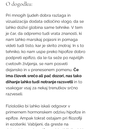
O dogodku:
Pri mnogih ljudeh dobra razlaga in 
vizualizacija dodata odločino vlogo, da se 
lahko doživi globina same tehnike. V tem 
je čar, da odpremo tudi vrata znanosti, ki 
nam lahko marsikaj pojasni in pomaga 
videti tudi tisto, kar je skrito znotraj. In s to 
tehniko, ko nam uspe preko hipofize dobro 
podpreti epifizo, da le-ta seže po najvišjih 
cvetovih življenja, se nam posveti 
dejansko in v prenesenem pomenu. 
Če 
ima človek srečo ali pač dozori, nas tako 
dihanje lahko tudi notranje razsvetli 
in to 
vsakogar vsaj za nekaj trenutkov srčno 
razveseli. 
Fiziološko bi lahko iskali odgovor v 
primernem hormonskem odzivu hipofize in 
epifize. Ampak tokrat ostajam pri filozofiji 
in ezoteriki. Vabljeni, da greste na 