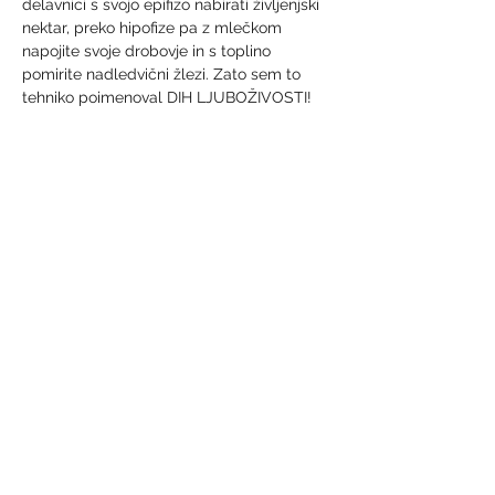
delavnici s svojo epifizo nabirati življenjski 
nektar, preko hipofize pa z mlečkom 
napojite svoje drobovje in s toplino 
pomirite nadledvični žlezi. Zato sem to 
tehniko poimenoval DIH LJUBOŽIVOSTI! 
Share This Event
Naročam e-novice in obvestila