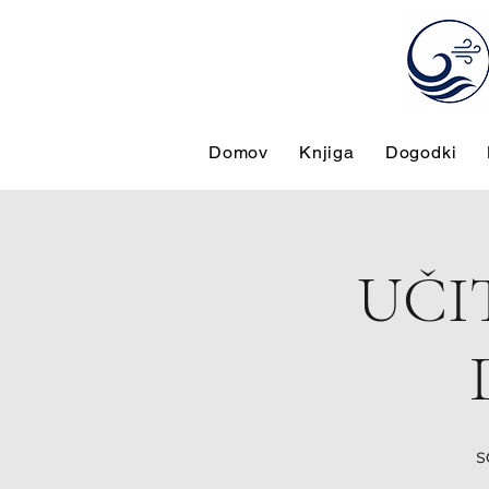
Domov
Knjiga
Dogodki
UČI
s