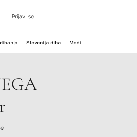
Prijavi se
 dihanja
Slovenija diha
Mediji
Video tečaji
Za
NEGA
r
be