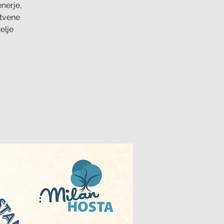
enerje,
stvene
elje