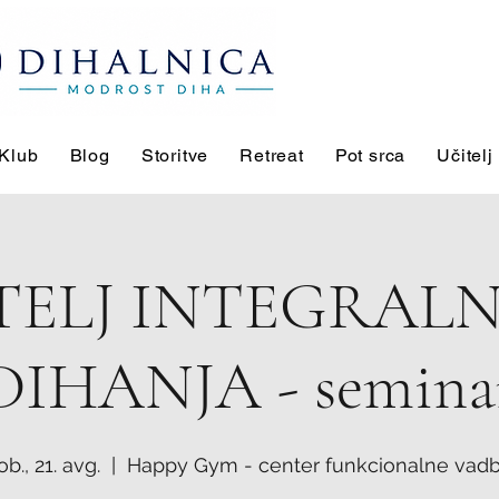
Klub
Blog
Storitve
Retreat
Pot srca
Učitelj
TELJ INTEGRAL
DIHANJA - semina
ob., 21. avg.
  |  
Happy Gym - center funkcionalne vad