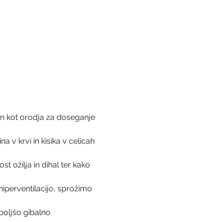
in kot orodja za doseganje 
a v krvi in kisika v celicah 
t ožilja in dihal ter kako 
iperventilacijo, sprožimo 
boljšo gibalno 