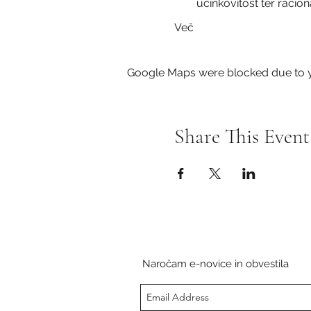
učinkovitost ter racio
Več
Google Maps were blocked due to yo
Share This Event
Naročam e-novice in obvestila