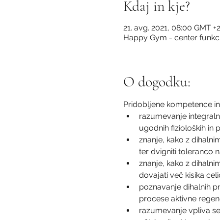
Kdaj in kje?
21. avg. 2021, 08:00 GMT +2
Happy Gym - center funkci
O dogodku:
Pridobljene kompetence in c
razumevanje integralne
ugodnih fizioloških in
znanje, kako z dihalnim
ter dvigniti toleranco n
znanje, kako z dihalnim
dovajati več kisika cel
poznavanje dihalnih p
procese aktivne regen
razumevanje vpliva sen