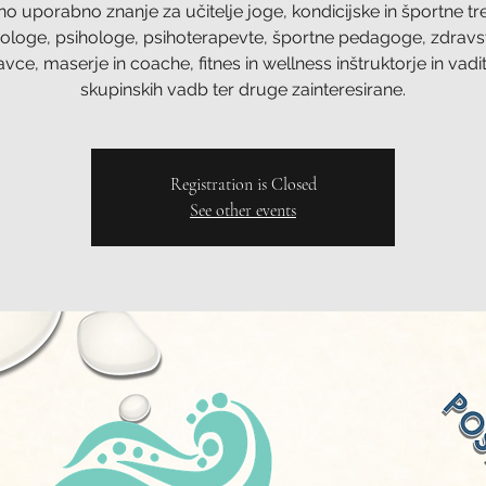
o uporabno znanje za učitelje joge, kondicijske in športne tr
iologe, psihologe, psihoterapevte, športne pedagoge, zdrav
avce, maserje in coache, fitnes in wellness inštruktorje in vadit
skupinskih vadb ter druge zainteresirane.
Registration is Closed
See other events