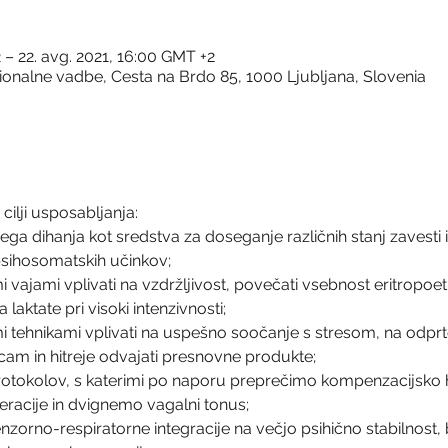
 – 22. avg. 2021, 16:00 GMT +2
onalne vadbe, Cesta na Brdo 85, 1000 Ljubljana, Slovenia
ilji usposabljanja:
ga dihanja kot sredstva za doseganje različnih stanj zavesti 
 psihosomatskih učinkov;
i vajami vplivati na vzdržljivost, povečati vsebnost eritropoetin
a laktate pri visoki intenzivnosti;
i tehnikami vplivati na uspešno soočanje s stresom, na odprtos
icam in hitreje odvajati presnovne produkte;
rotokolov, s katerimi po naporu preprečimo kompenzacijsko h
eracije in dvignemo vagalni tonus;
zorno-respiratorne integracije na večjo psihično stabilnost, 